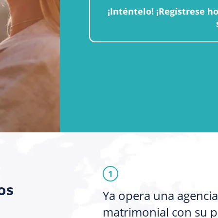
¡Inténtelo! ¡Regístrese h
1
os
Ya opera una agencia
matrimonial con su p