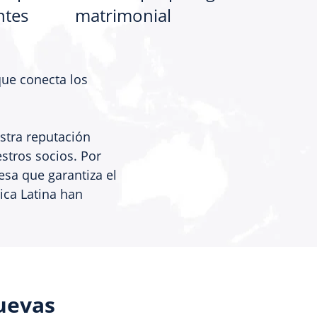
ntes
matrimonial
que conecta los
estra reputación
stros socios. Por
esa que garantiza el
rica Latina han
uevas